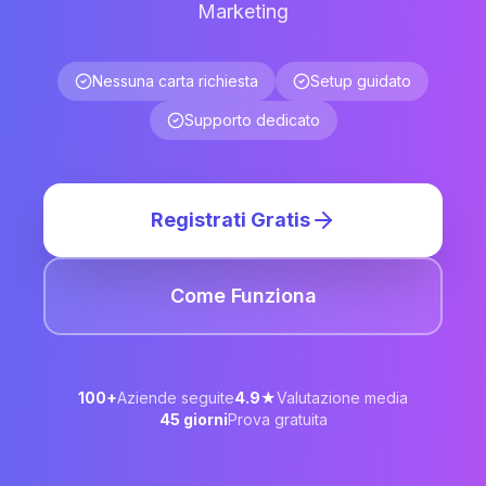
Marketing
Nessuna carta richiesta
Setup guidato
Supporto dedicato
Registrati Gratis
Come Funziona
100+
Aziende seguite
4.9★
Valutazione media
45 giorni
Prova gratuita